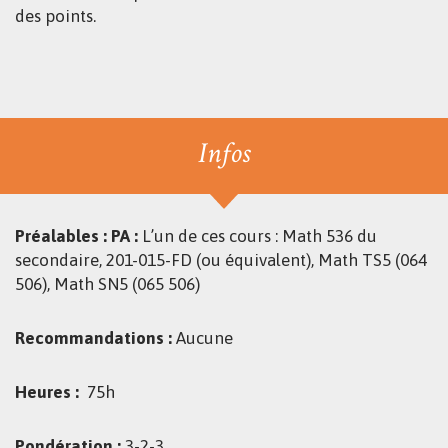
des points.
Infos
Préalables :
PA :
L’un de ces cours : Math 536 du
secondaire, 201-015-FD (ou équivalent), Math TS5 (064
506), Math SN5 (065 506)
Recommandations :
Aucune
Heures :
75h
Pondération :
3-2-3