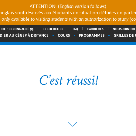
ATTENTION! (
English version follows
)
 anglais sont réservés aux étudiants en situation d'études en part
s only available to visiting students with an authorization to study (
IDE PERSONNALISÉ
(0)
RECHERCHER
FAQ
CARRIÈRES
NOUS JOINDRE
DIER AU CÉGEP À DISTANCE
COURS
PROGRAMMES
GRILLES DE
C’est réussi!