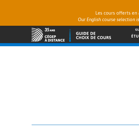
Les cours offerts en
Our English course selection i
GU
ÉTU