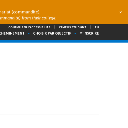
+
enariat (commandite).
commandite) from their college.
CONFIGURER L’ACCESSIBILITÉ
CAMPUS ÉTUDIANT
EN
 CHEMINEMENT
CHOISIR PAR OBJECTIF
M’INSCRIRE